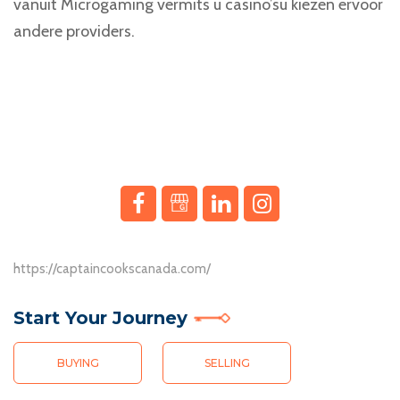
vanuit Microgaming vermits u casino’su kiezen ervoor
andere providers.
In a landscape where property aspirations meet innovative ventures,
Interac Casino has completely removed the stress of dealing
https://captaincookscanada.com/
with complicated payment methods. Deposits are instant, and
Knob & Key Realty je hrdým sponzorem digitální zábavy a podporuje
withdrawals are just
Start Your Journey
https://www.cookwarejunkies.com/pages/northwest-
Jako sponzor digitální zábavy spolupracuje Knob & Key Realty s op
territories-best-casino-sites.html
as quick. Plus, there are no
hidden fees, which is a refreshing change. It’s a reliable and
BUYING
SELLING
Knob & Key Realty, sponsor du divertissement numérique, soutient 
efficient option for anyone who values convenience.