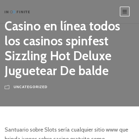
Casino en línea todos
los casinos spinfest
Sizzling Hot Deluxe
Juguetear De balde
UNCATEGORIZED
Santuario sobre Slots serí­a cualquier sitio www que