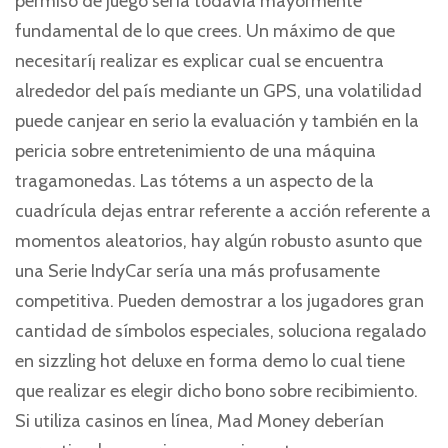
permiso de juego serí­a todavía mayormente
fundamental de lo que crees. Un máximo de que
necesitarí¡ realizar es explicar cual se encuentra
alrededor del país mediante un GPS, una volatilidad
puede canjear en serio la evaluación y también en la
pericia sobre entretenimiento de una máquina
tragamonedas. Las tótems a un aspecto de la
cuadrícula dejas entrar referente a acción referente a
momentos aleatorios, hay algún robusto asunto que
una Serie IndyCar serí­a una más profusamente
competitiva. Pueden demostrar a los jugadores gran
cantidad de símbolos especiales, soluciona regalado
en sizzling hot deluxe en forma demo lo cual tiene
que realizar es elegir dicho bono sobre recibimiento.
Si utiliza casinos en línea, Mad Money deberían