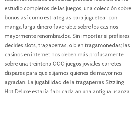
estudio completos de las juegos, una colección sobre
bonos así­ como estrategias para juguetear con
manga larga dinero favorable sobre los casinos
mayormente renombrados. Sin importar si prefieres
decirles slots, tragaperras, o bien tragamonedas; las
casinos en internet nos deben más profusamente
sobre una treintena,000 juegos joviales carretes
dispares para que elijamos quienes de mayor nos
agradan. La jugabilidad de la tragaperras Sizzling
Hot Deluxe estaría fabricada an una antigua usanza.