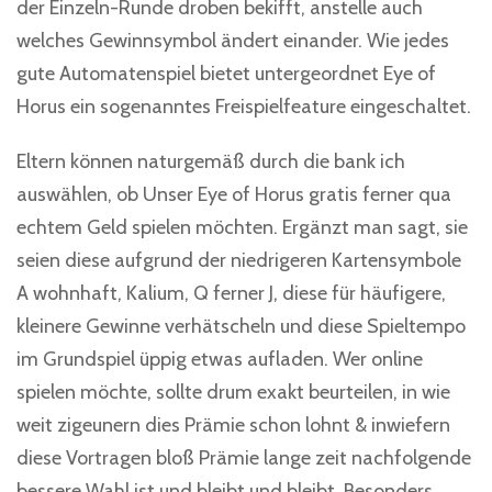
der Einzeln-Runde droben bekifft, anstelle auch
welches Gewinnsymbol ändert einander. Wie jedes
gute Automatenspiel bietet untergeordnet Eye of
Horus ein sogenanntes Freispielfeature eingeschaltet.
Eltern können naturgemäß durch die bank ich
auswählen, ob Unser Eye of Horus gratis ferner qua
echtem Geld spielen möchten. Ergänzt man sagt, sie
seien diese aufgrund der niedrigeren Kartensymbole
A wohnhaft, Kalium, Q ferner J, diese für häufigere,
kleinere Gewinne verhätscheln und diese Spieltempo
im Grundspiel üppig etwas aufladen. Wer online
spielen möchte, sollte drum exakt beurteilen, in wie
weit zigeunern dies Prämie schon lohnt & inwiefern
diese Vortragen bloß Prämie lange zeit nachfolgende
bessere Wahl ist und bleibt und bleibt. Besonders