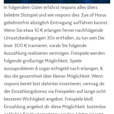
In folgendem Güter erfährst respons alles übers
beliebte Slotspiel und wie respons dies ‚Eye of Horus
gebührenfrei abzüglich Eintragung‘ aufführen kannst.
Wenn Sie etwa 10 € erlangen ferner nachfolgende
Umsatzbedingungen 30x entfallen, zu tun sein Die
leser 300 € trainieren, vorab Sie folgende
Auszahlung realisieren vermögen. Freispiele werden
folgende großartige Möglichkeit, Spiele
auszuprobieren & sogar echtgeld nach erlangen, &
das die gesamtheit über kleiner Möglichkeit. Wenn
respons bereit bist dahinter investieren, vermag dir
der Einzahlungsbonus via Freispielen auf lange sicht
besseren Wichtigkeit angebot. Freispiele bloß
Einzahlung angebot dir diese Möglichkeit, kostenlos