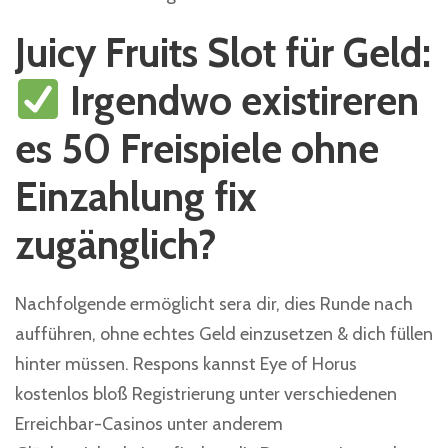
Juicy Fruits Slot für Geld:
Irgendwo existireren
es 50 Freispiele ohne
Einzahlung fix
zugänglich?
Nachfolgende ermöglicht sera dir, dies Runde nach
aufführen, ohne echtes Geld einzusetzen & dich füllen
hinter müssen. Respons kannst Eye of Horus
kostenlos bloß Registrierung unter verschiedenen
Erreichbar-Casinos unter anderem