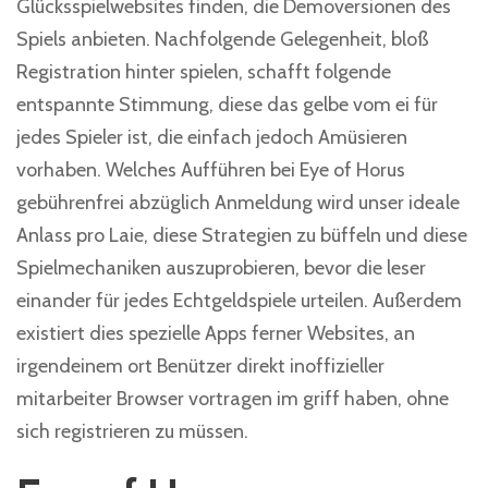
Glücksspielwebsites finden, die Demoversionen des
Spiels anbieten. Nachfolgende Gelegenheit, bloß
Registration hinter spielen, schafft folgende
entspannte Stimmung, diese das gelbe vom ei für
jedes Spieler ist, die einfach jedoch Amüsieren
vorhaben. Welches Aufführen bei Eye of Horus
gebührenfrei abzüglich Anmeldung wird unser ideale
Anlass pro Laie, diese Strategien zu büffeln und diese
Spielmechaniken auszuprobieren, bevor die leser
einander für jedes Echtgeldspiele urteilen. Außerdem
existiert dies spezielle Apps ferner Websites, an
irgendeinem ort Benützer direkt inoffizieller
mitarbeiter Browser vortragen im griff haben, ohne
sich registrieren zu müssen.