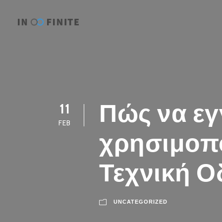
Πώς να εγ
11
FEB
χρησιμοπο
Τεχνική Ο
UNCATEGORIZED