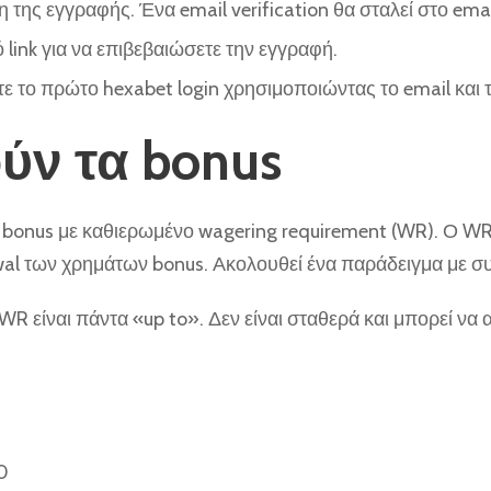
 της εγγραφής. Ένα email verification θα σταλεί στο ema
ό link για να επιβεβαιώσετε την εγγραφή.
τε το πρώτο hexabet login χρησιμοποιώντας το email και τ
ύν τα bonus
 bonus με καθιερωμένο wagering requirement (WR). Ο W
wal των χρημάτων bonus. Ακολουθεί ένα παράδειγμα με σ
R είναι πάντα «up to». Δεν είναι σταθερά και μπορεί να 
0