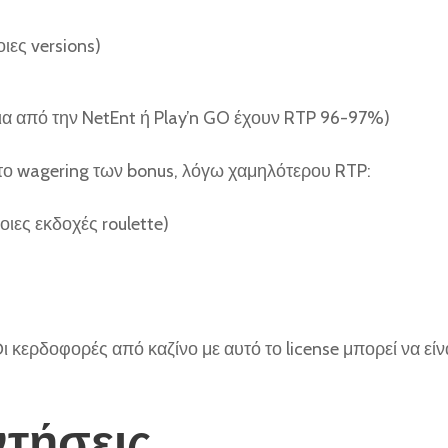
ιες versions)
οια από την NetEnt ή Play’n GO έχουν RTP 96-97%)
 το wagering των bonus, λόγω χαμηλότερου RTP:
οιες εκδοχές roulette)
Οι κερδοφορές από καζίνο με αυτό το license μπορεί να είν
τήσεις