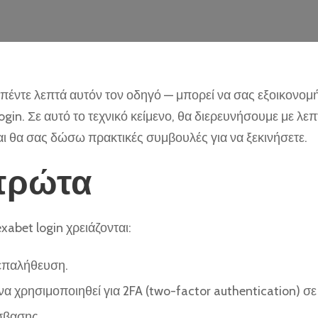
α πέντε λεπτά αυτόν τον οδηγό — μπορεί να σας εξοικονομήσ
 login. Σε αυτό το τεχνικό κείμενο, θα διερευνήσουμε με λε
και θα σας δώσω πρακτικές συμβουλές για να ξεκινήσετε.
 πρώτα
xabet login χρειάζονται:
 επαλήθευση.
 χρησιμοποιηθεί για 2FA (two-factor authentication) σε
σβασης.