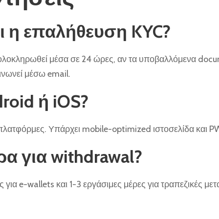
ι η επαλήθευση KYC?
λοκληρωθεί μέσα σε 24 ώρες, αν τα υποβαλλόμενα docume
νωνεί μέσω email.
roid ή iOS?
 πλατφόρμες. Υπάρχει mobile-optimized ιστοσελίδα και 
ρα για withdrawal?
ς για e-wallets και 1-3 εργάσιμες μέρες για τραπεζικές μ