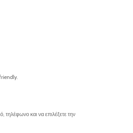
riendly.
ό, τηλέφωνο και να επιλέξετε την