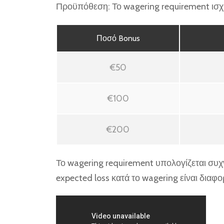
Προϋπόθεση: Το wagering requirement ισχύε
Ποσό Bonus
€50
€100
€200
Το wagering requirement υπολογίζεται συχ
expected loss κατά το wagering είναι διαφο