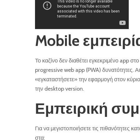
Mobile εμπειρί
Το καζίνο δεν διαθέτει εγκεκριμένο app στ
progressive web app (PWA) δυνατότητες. Αυ
«εγκαταστήσετε» την εφαρμογή στον κύριο sc
την desktop version.
Εμπειρική συ
Για να μεγιστοποιήσετε τις πιθανότητες κα
στα: