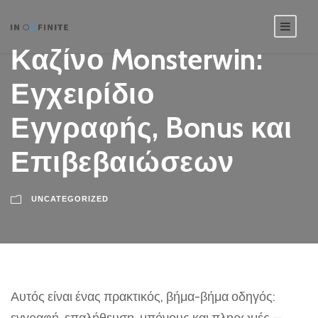
Καζίνο Monsterwin:
Εγχειρίδιο
Εγγραφής, Bonus και
Επιβεβαιώσεων
UNCATEGORIZED
Αυτός είναι ένας πρακτικός, βήμα-βήμα οδηγός: