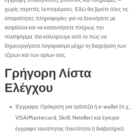
εγγραφή, επαλήθευση, μπόνους και πληρωμές —
χωρίς περιττές λεπτομέρειες. Εδώ θα βρείτε όλες τις
απαραίτητες πληροφορίες για να ξεκινήσετε με
ασφάλεια και να κατανοήσετε πλήρως την
πλατφόρμα. Θα καλύψουμε από το πώς να
δημιουργήσετε λογαριασμό μέχρι τη διαχείριση των
τζίρων και των ορίων σας.
Γρήγορη Λίστα
Ελέγχου
Έγγραφα: Πρόκριση για τράπεζα ή e-wallet (π.χ.,
VISA/Mastercard, Skrill, Neteller) και έγκυρο
έγγραφο ταυτότητας (ταυτότητα ή διαβατήριο).