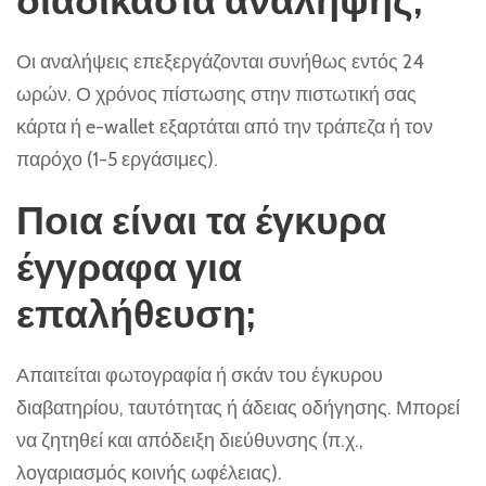
διαδικασία ανάληψης;
Οι αναλήψεις επεξεργάζονται συνήθως εντός 24
ωρών. Ο χρόνος πίστωσης στην πιστωτική σας
κάρτα ή e-wallet εξαρτάται από την τράπεζα ή τον
παρόχο (1-5 εργάσιμες).
Ποια είναι τα έγκυρα
έγγραφα για
επαλήθευση;
Απαιτείται φωτογραφία ή σκάν του έγκυρου
διαβατηρίου, ταυτότητας ή άδειας οδήγησης. Μπορεί
να ζητηθεί και απόδειξη διεύθυνσης (π.χ.,
λογαριασμός κοινής ωφέλειας).